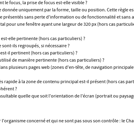
e focus, la prise de focus est-elle visible ?
 donnée uniquement par la forme, taille ou position. Cette règle est
 présentés sans perte d'information ou de fonctionnalité et sans av
al pour une fenêtre ayant une largeur de 320 px (hors cas particulie
st-elle pertinente (hors cas particuliers) ?
ont-ils regroupés, si nécessaire ?
t-il pertinent (hors cas particuliers) ?
utilisé de manière pertinente (hors cas particuliers) ?
s plusieurs pages web (zones d'en-tête, de navigation principale,
rapide à la zone de contenu principal est-il présent (hors cas parti
ohérent ?
ltable quelle que soit l'orientation de l'écran (portrait ou paysage)
r l'organisme concerné et qui ne sont pas sous son contrôle : le C