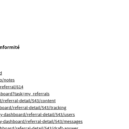
conformité
rd
pp/notes
referral/614
shboard?task=my_referrals
/referral-detail/543/content
board/referral-detail/543/tracking
my-dashboard/referral-detail/543/users
my-dashboard/referral-detail/543/messages
shboard/referral-detail/543/draft-answer